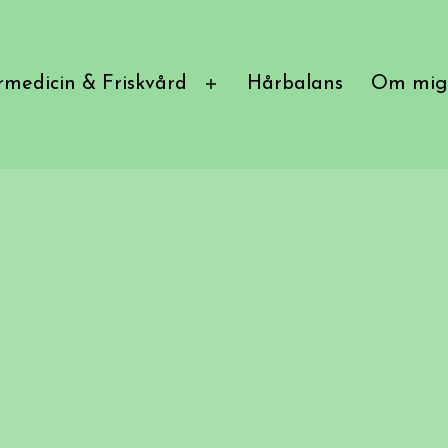
medicin & Friskvård
Hårbalans
Om mig
Öppna
meny