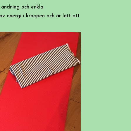
 andning och enkla
v energi i kroppen och är lätt att