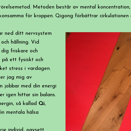
k rörelsemetod. Metoden består av mental koncentration,
konsamma för kroppen. Qigong förbättrar cirkulationen a
ar ned ditt nervsystem
och hållning. Vid
dig friskare och
e på ett fysiskt och
ket stress i vardagen.
der jag mig av
m jobbar med din energi
er igen hittar sin balans.
ergin, så kallad
Qi
,
din mentala hälsa
rje individ, oavsett